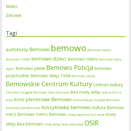
Wideo
Zdrowie
Tagi
bemowo
autobusy Bemowo
Bemowo basen
bemowo dzieci
Bemowo metro
Bemowo COVID
Bemowo ostry
Bemowo Policja
Bemowo piknik
bemowo
dyżur
przychodnie
Bemowo sklep Tefal
Bemowo szkoły
Bemowskie Centrum Kultury
centrum kultury
ikea nowy sklep
Choinka
Fotograf Bemowo
ikea bemowo
ikea w forcie
kino plenerowe Bemowo
wola
komunikacja miejska Bemowo
koszykówka bemowo
Kultura Bemowo
kosmetyczka Bemowo
mecz Bemowo
metro Bemowo
nowy
nowy najemca fort wola
OSIR
sklep ikea bemowo
nowy sklep ikea warszawa