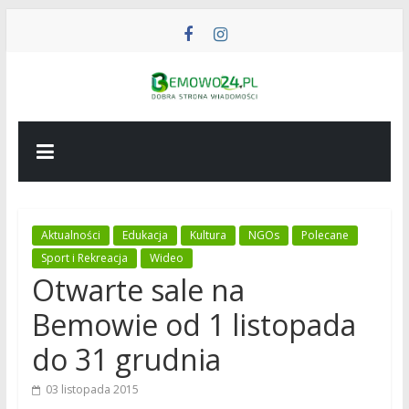
Przejdź
do
treści
BEMOWO24
Wiadomości
z
Bemowa
Aktualności
Edukacja
Kultura
NGOs
Polecane
Sport i Rekreacja
Wideo
Otwarte sale na
Bemowie od 1 listopada
do 31 grudnia
03 listopada 2015