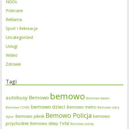
NGOs
Polecane
Reklama
Sport i Rekreacja
Uncategorized
Usługi
Wideo
Zdrowie
Tagi
bemowo
autobusy Bemowo
Bemowo basen
bemowo dzieci
Bemowo metro
Bemowo COVID
Bemowo ostry
Bemowo Policja
Bemowo piknik
bemowo
dyżur
przychodnie
Bemowo sklep Tefal
Bemowo szkoły