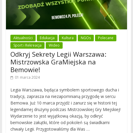
Aktualności
Edukacja
Kultura
NGOs
Polecane
Sport i Rekreacja
Wideo
Odkryj Sekrety Legii Warszawa:
Mistrzowska GraMiejska na
Bemowie!
01 marca 2024
Legia Warszawa, będąca symbolem sportowego ducha i
tradycji, zaprasza na niezapomnianą przygodę w sercu
Bemowa. Już 10 marca przyjdź i zanurz się w historii tej
legendarnej drużyny podczas Mistrzowskiej Gry Miejskiej!
Wydarzenie to jest wyjątkową okazją, by odkryć
bemowskie zakątki, które od pokoleń są świadkami
chwały Legii. Przygotowaliśmy dla Was …