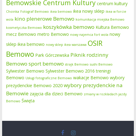
Bemowskie Centrum Kultury
centrum kultury
ikea nowy sklep
Choinka
Fotograf Bemowo
ikea bemowo
ikea w forcie
kino plenerowe Bemowo
wola
komunikacja miejska Bemowo
koszykówka bemowo
Kultura Bemowo
kosmetyczka Bemowo
mecz Bemowo
metro Bemowo
nowy
nowy najemca fort wola
OSIR
sklep ikea bemowo
nowy sklep ikea warszawa
Bemowo
Piknik rodzinny
Park Górczewska
Bemowo
sport bemowo
strajk Bemowo
sushi Bemowo
Sylwester Bemowo
Sylwester Bemowo 2016
treningi
Bemowo
wakacje Bemowo
wybory
Usługi fotograficzne Bemowo
wybory prezydenckie na
prezydenckie Bemowo 2020
Bemowie
zajęcia dla dzieci Bemowo
zmiany w rozkladach jazdy
Święta
Bemowo