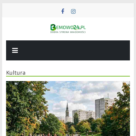
Przejdź
do
treści
BEMOWO24
Wiadomości
z
Bemowa
Kultura