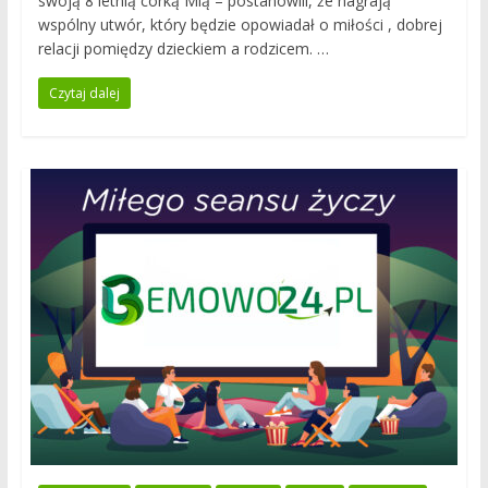
swoją 8 letnią córką Mią – postanowili, że nagrają
wspólny utwór, który będzie opowiadał o miłości , dobrej
relacji pomiędzy dzieckiem a rodzicem. …
Czytaj dalej