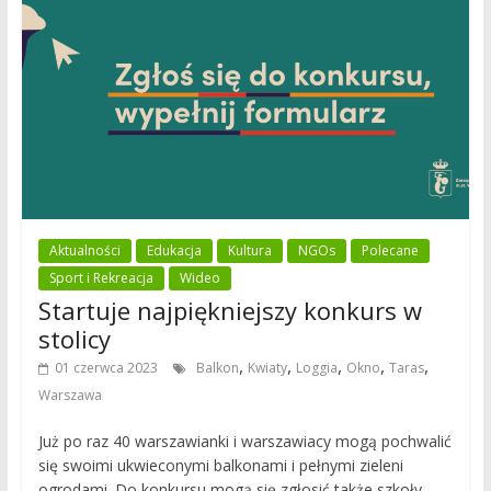
Aktualności
Edukacja
Kultura
NGOs
Polecane
Sport i Rekreacja
Wideo
Startuje najpiękniejszy konkurs w
stolicy
,
,
,
,
,
01 czerwca 2023
Balkon
Kwiaty
Loggia
Okno
Taras
Warszawa
Już po raz 40 warszawianki i warszawiacy mogą pochwalić
się swoimi ukwieconymi balkonami i pełnymi zieleni
ogrodami. Do konkursu mogą się zgłosić także szkoły,