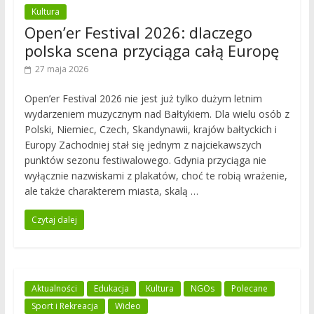
Kultura
Open’er Festival 2026: dlaczego
polska scena przyciąga całą Europę
27 maja 2026
Open’er Festival 2026 nie jest już tylko dużym letnim
wydarzeniem muzycznym nad Bałtykiem. Dla wielu osób z
Polski, Niemiec, Czech, Skandynawii, krajów bałtyckich i
Europy Zachodniej stał się jednym z najciekawszych
punktów sezonu festiwalowego. Gdynia przyciąga nie
wyłącznie nazwiskami z plakatów, choć te robią wrażenie,
ale także charakterem miasta, skalą …
Czytaj dalej
Aktualności
Edukacja
Kultura
NGOs
Polecane
Sport i Rekreacja
Wideo