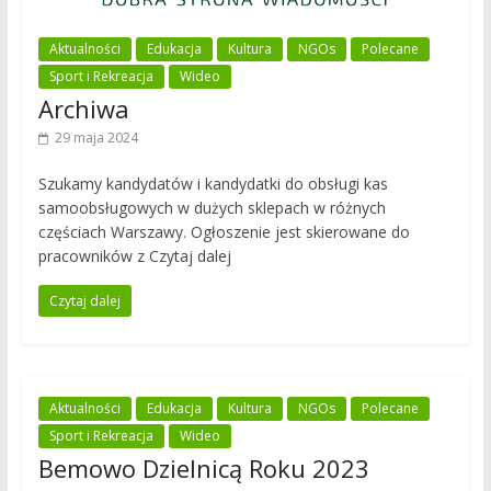
Aktualności
Edukacja
Kultura
NGOs
Polecane
Sport i Rekreacja
Wideo
Archiwa
29 maja 2024
Szukamy kandydatów i kandydatki do obsługi kas
samoobsługowych w dużych sklepach w różnych
częściach Warszawy. Ogłoszenie jest skierowane do
pracowników z Czytaj dalej
Czytaj dalej
Aktualności
Edukacja
Kultura
NGOs
Polecane
Sport i Rekreacja
Wideo
Bemowo Dzielnicą Roku 2023