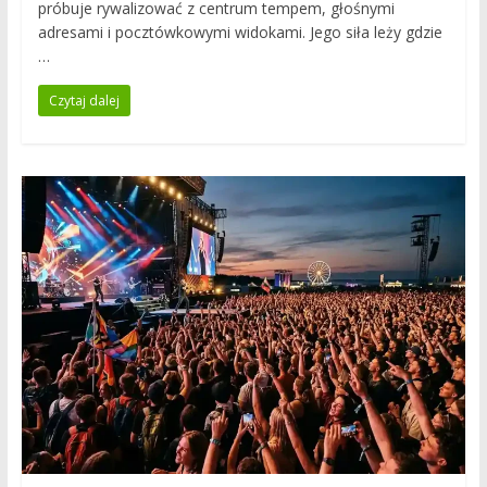
próbuje rywalizować z centrum tempem, głośnymi
adresami i pocztówkowymi widokami. Jego siła leży gdzie
…
Czytaj dalej