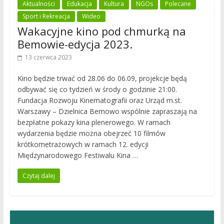
Aktualności
Edukacja
Kultura
NGOs
Polecane
Sport i Rekreacja
Wideo
Wakacyjne kino pod chmurką na
Bemowie-edycja 2023.
13 czerwca 2023
Kino będzie trwać od 28.06 do 06.09, projekcje będą
odbywać się co tydzień w środy o godzinie 21:00.
Fundacja Rozwoju Kinematografii oraz Urząd m.st.
Warszawy – Dzielnica Bemowo wspólnie zapraszają na
bezpłatne pokazy kina plenerowego. W ramach
wydarzenia będzie można obejrzeć 10 filmów
krótkometrażowych w ramach 12. edycji
Międzynarodowego Festiwalu Kina …
Czytaj dalej