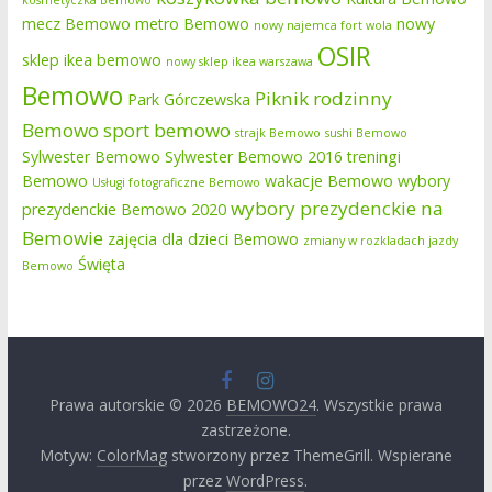
kosmetyczka Bemowo
mecz Bemowo
metro Bemowo
nowy
nowy najemca fort wola
OSIR
sklep ikea bemowo
nowy sklep ikea warszawa
Bemowo
Piknik rodzinny
Park Górczewska
Bemowo
sport bemowo
strajk Bemowo
sushi Bemowo
Sylwester Bemowo
Sylwester Bemowo 2016
treningi
Bemowo
wakacje Bemowo
wybory
Usługi fotograficzne Bemowo
wybory prezydenckie na
prezydenckie Bemowo 2020
Bemowie
zajęcia dla dzieci Bemowo
zmiany w rozkladach jazdy
Święta
Bemowo
Prawa autorskie © 2026
BEMOWO24
. Wszystkie prawa
zastrzeżone.
Motyw:
ColorMag
stworzony przez ThemeGrill. Wspierane
przez
WordPress
.