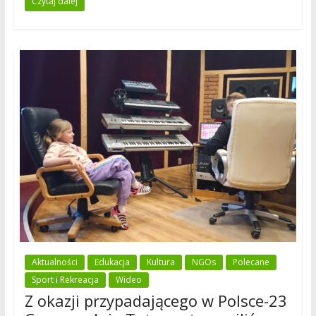
Czytaj dalej
Aktualności
Edukacja
Kultura
NGOs
Polecane
Sport i Rekreacja
Wideo
Z okazji przypadającego w Polsce-23