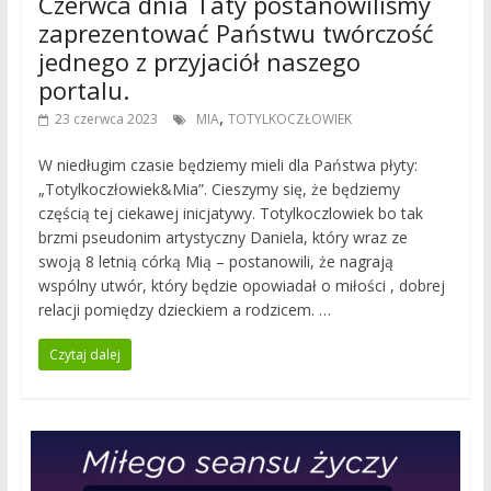
Czerwca dnia Taty postanowiliśmy
zaprezentować Państwu twórczość
jednego z przyjaciół naszego
portalu.
,
23 czerwca 2023
MIA
TOTYLKOCZŁOWIEK
W niedługim czasie będziemy mieli dla Państwa płyty:
„Totylkoczłowiek&Mia”. Cieszymy się, że będziemy
częścią tej ciekawej inicjatywy. Totylkoczlowiek bo tak
brzmi pseudonim artystyczny Daniela, który wraz ze
swoją 8 letnią córką Mią – postanowili, że nagrają
wspólny utwór, który będzie opowiadał o miłości , dobrej
relacji pomiędzy dzieckiem a rodzicem. …
Czytaj dalej