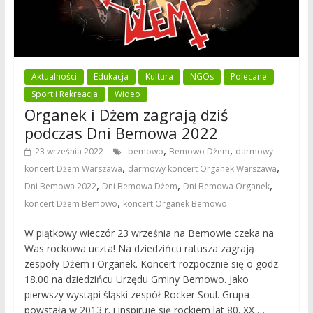
Aktualności
Edukacja
Kultura
NGOs
Polecane
Sport i Rekreacja
Wideo
Organek i Dżem zagrają dziś
podczas Dni Bemowa 2022
,
,
23 września 2022
bemowo
Bemowo Dżem
darmowy
,
,
koncert Dżem Warszawa
darmowy koncert Organek Warszawa
,
,
,
Dni Bemowa 2022
Dni Bemowa Dżem
Dni Bemowa Organek
,
koncert Dżem Bemowo
koncert Organek Bemowo
W piątkowy wieczór 23 września na Bemowie czeka na
Was rockowa uczta! Na dziedzińcu ratusza zagrają
zespoły Dżem i Organek. Koncert rozpocznie się o godz.
18.00 na dziedzińcu Urzędu Gminy Bemowo. Jako
pierwszy wystąpi śląski zespół Rocker Soul. Grupa
powstała w 2013 r. i inspiruje się rockiem lat 80. XX …