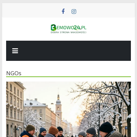
Przejdź
do
treści
BEMOWO24
Wiadomości
z
Bemowa
NGOs