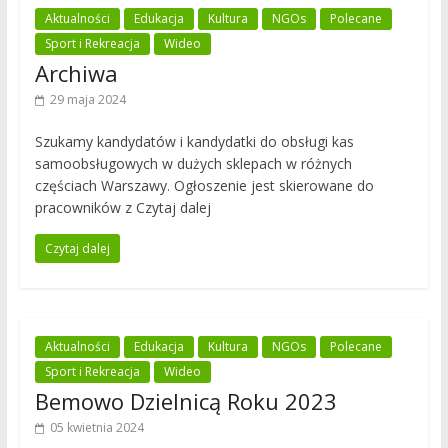
Aktualności
Edukacja
Kultura
NGOs
Polecane
Sport i Rekreacja
Wideo
Archiwa
29 maja 2024
Szukamy kandydatów i kandydatki do obsługi kas
samoobsługowych w dużych sklepach w różnych
częściach Warszawy. Ogłoszenie jest skierowane do
pracowników z Czytaj dalej
Czytaj dalej
Aktualności
Edukacja
Kultura
NGOs
Polecane
Sport i Rekreacja
Wideo
Bemowo Dzielnicą Roku 2023
05 kwietnia 2024