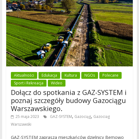
Aktualności
Edukacja
Kultura
NGOs
Polecane
Sport i Rekreacja
Wideo
Dołącz do spotkania z GAZ-SYSTEM i
poznaj szczegóły budowy Gazociągu
Warszawskiego.
,
,
25 maja 2023
GAZ-SYSTEM
Gazociąg
Gazociag
Warszawski
GAZ-SYSTEM zaprasza mieszkańców dzielnicy Bemowo