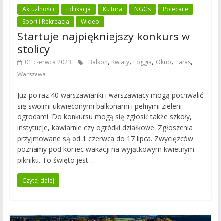
Aktualności
Edukacja
Kultura
NGOs
Polecane
Sport i Rekreacja
Wideo
Startuje najpiękniejszy konkurs w
stolicy
,
,
,
,
,
01 czerwca 2023
Balkon
Kwiaty
Loggia
Okno
Taras
Warszawa
Już po raz 40 warszawianki i warszawiacy mogą pochwalić
się swoimi ukwieconymi balkonami i pełnymi zieleni
ogrodami. Do konkursu mogą się zgłosić także szkoły,
instytucje, kawiarnie czy ogródki działkowe. Zgłoszenia
przyjmowane są od 1 czerwca do 17 lipca. Zwycięzców
poznamy pod koniec wakacji na wyjątkowym kwietnym
pikniku. To święto jest …
Czytaj dalej