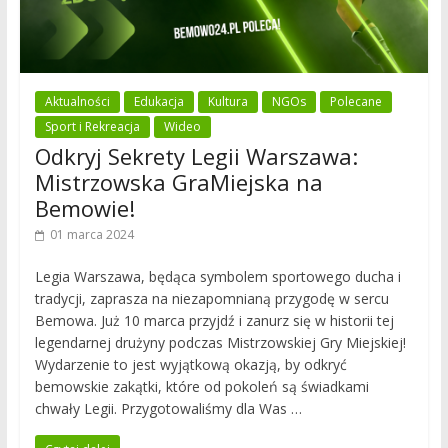
Aktualności
Edukacja
Kultura
NGOs
Polecane
Sport i Rekreacja
Wideo
Odkryj Sekrety Legii Warszawa:
Mistrzowska GraMiejska na
Bemowie!
01 marca 2024
Legia Warszawa, będąca symbolem sportowego ducha i
tradycji, zaprasza na niezapomnianą przygodę w sercu
Bemowa. Już 10 marca przyjdź i zanurz się w historii tej
legendarnej drużyny podczas Mistrzowskiej Gry Miejskiej!
Wydarzenie to jest wyjątkową okazją, by odkryć
bemowskie zakątki, które od pokoleń są świadkami
chwały Legii. Przygotowaliśmy dla Was …