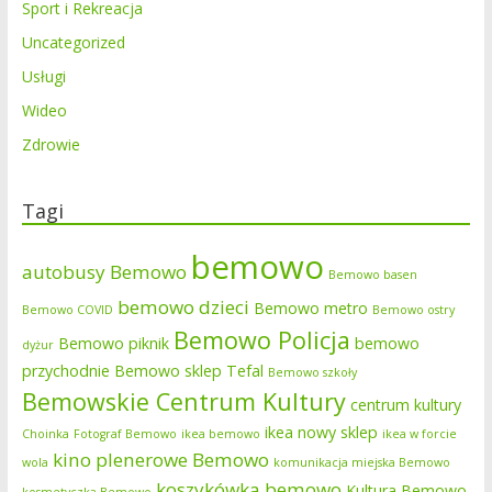
Sport i Rekreacja
Uncategorized
Usługi
Wideo
Zdrowie
Tagi
bemowo
autobusy Bemowo
Bemowo basen
bemowo dzieci
Bemowo metro
Bemowo COVID
Bemowo ostry
Bemowo Policja
Bemowo piknik
bemowo
dyżur
przychodnie
Bemowo sklep Tefal
Bemowo szkoły
Bemowskie Centrum Kultury
centrum kultury
ikea nowy sklep
Choinka
Fotograf Bemowo
ikea bemowo
ikea w forcie
kino plenerowe Bemowo
wola
komunikacja miejska Bemowo
koszykówka bemowo
Kultura Bemowo