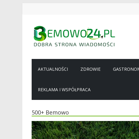
Przejdź
do
treści
BEMOWO24
Wiadomości
z
AKTUALNOŚCI
ZDROWIE
GASTRONO
Bemowa
REKLAMA I WSPÓŁPRACA
500+ Bemowo