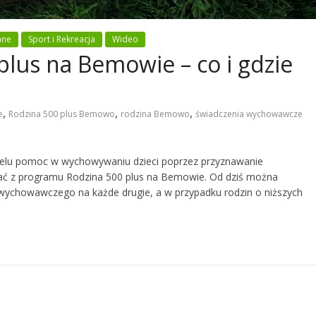
ane
Sport i Rekreacja
Wideo
lus na Bemowie – co i gdzie
,
,
,
e
Rodzina 500 plus Bemowo
rodzina Bemowo
świadczenia wychowawcze
 celu pomoc w wychowywaniu dzieci poprzez przyznawanie
ać z programu Rodzina 500 plus na Bemowie. Od dziś można
 wychowawczego na każde drugie, a w przypadku rodzin o niższych