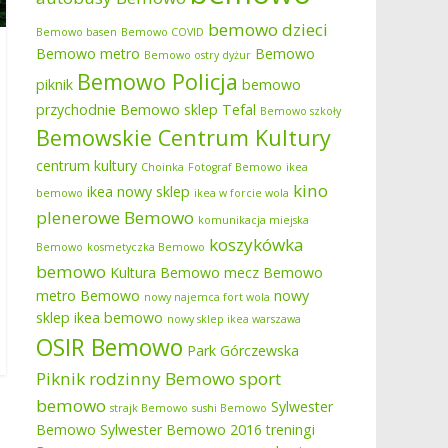
bemowo dzieci
Bemowo basen
Bemowo COVID
Bemowo metro
Bemowo
Bemowo ostry dyżur
Bemowo Policja
piknik
bemowo
przychodnie
Bemowo sklep Tefal
Bemowo szkoły
Bemowskie Centrum Kultury
centrum kultury
Choinka
Fotograf Bemowo
ikea
kino
ikea nowy sklep
bemowo
ikea w forcie wola
plenerowe Bemowo
komunikacja miejska
koszykówka
Bemowo
kosmetyczka Bemowo
bemowo
Kultura Bemowo
mecz Bemowo
metro Bemowo
nowy
nowy najemca fort wola
sklep ikea bemowo
nowy sklep ikea warszawa
OSIR Bemowo
Park Górczewska
Piknik rodzinny Bemowo
sport
bemowo
Sylwester
strajk Bemowo
sushi Bemowo
Bemowo
Sylwester Bemowo 2016
treningi