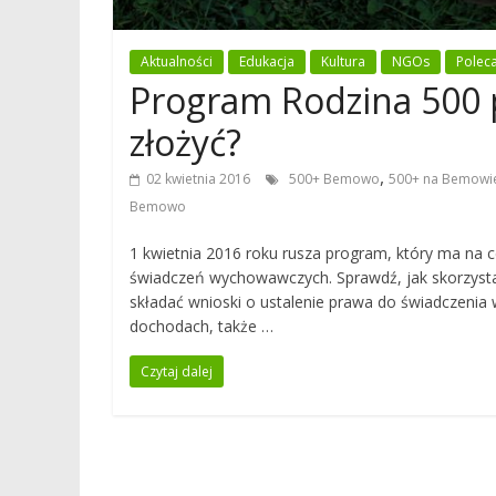
Aktualności
Edukacja
Kultura
NGOs
Polec
Program Rodzina 500 p
złożyć?
,
02 kwietnia 2016
500+ Bemowo
500+ na Bemowi
Bemowo
1 kwietnia 2016 roku rusza program, który ma na
świadczeń wychowawczych. Sprawdź, jak skorzyst
składać wnioski o ustalenie prawa do świadczenia
dochodach, także …
Czytaj dalej