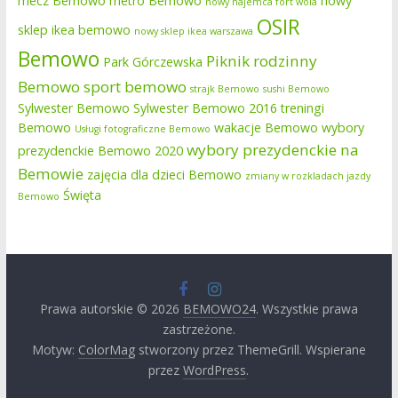
mecz Bemowo
metro Bemowo
nowy
nowy najemca fort wola
OSIR
sklep ikea bemowo
nowy sklep ikea warszawa
Bemowo
Piknik rodzinny
Park Górczewska
Bemowo
sport bemowo
strajk Bemowo
sushi Bemowo
Sylwester Bemowo
Sylwester Bemowo 2016
treningi
Bemowo
wakacje Bemowo
wybory
Usługi fotograficzne Bemowo
wybory prezydenckie na
prezydenckie Bemowo 2020
Bemowie
zajęcia dla dzieci Bemowo
zmiany w rozkladach jazdy
Święta
Bemowo
Prawa autorskie © 2026
BEMOWO24
. Wszystkie prawa
zastrzeżone.
Motyw:
ColorMag
stworzony przez ThemeGrill. Wspierane
przez
WordPress
.