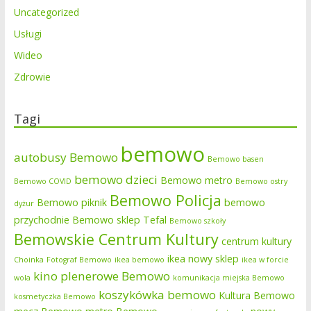
Uncategorized
Usługi
Wideo
Zdrowie
Tagi
bemowo
autobusy Bemowo
Bemowo basen
bemowo dzieci
Bemowo metro
Bemowo COVID
Bemowo ostry
Bemowo Policja
Bemowo piknik
bemowo
dyżur
przychodnie
Bemowo sklep Tefal
Bemowo szkoły
Bemowskie Centrum Kultury
centrum kultury
ikea nowy sklep
Choinka
Fotograf Bemowo
ikea bemowo
ikea w forcie
kino plenerowe Bemowo
wola
komunikacja miejska Bemowo
koszykówka bemowo
Kultura Bemowo
kosmetyczka Bemowo