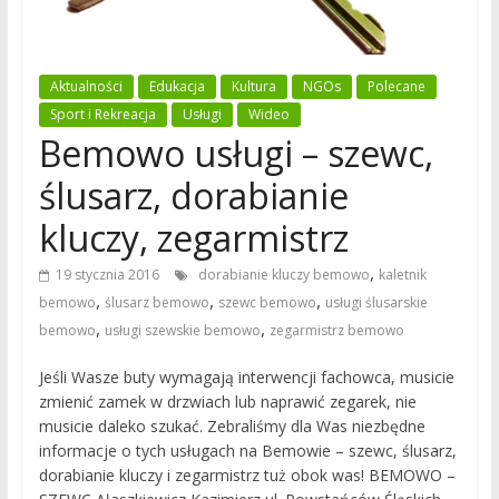
Aktualności
Edukacja
Kultura
NGOs
Polecane
Sport i Rekreacja
Usługi
Wideo
Bemowo usługi – szewc,
ślusarz, dorabianie
kluczy, zegarmistrz
,
19 stycznia 2016
dorabianie kluczy bemowo
kaletnik
,
,
,
bemowo
ślusarz bemowo
szewc bemowo
usługi ślusarskie
,
,
bemowo
usługi szewskie bemowo
zegarmistrz bemowo
Jeśli Wasze buty wymagają interwencji fachowca, musicie
zmienić zamek w drzwiach lub naprawić zegarek, nie
musicie daleko szukać. Zebraliśmy dla Was niezbędne
informacje o tych usługach na Bemowie – szewc, ślusarz,
dorabianie kluczy i zegarmistrz tuż obok was! BEMOWO –