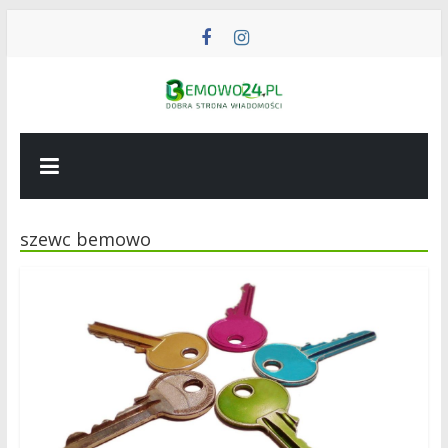
Przejdź
do
treści
BEMOWO24
Wiadomości
z
Bemowa
szewc bemowo