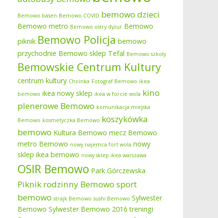
bemowo dzieci
Bemowo basen
Bemowo COVID
Bemowo metro
Bemowo
Bemowo ostry dyżur
Bemowo Policja
piknik
bemowo
przychodnie
Bemowo sklep Tefal
Bemowo szkoły
Bemowskie Centrum Kultury
centrum kultury
Choinka
Fotograf Bemowo
ikea
kino
ikea nowy sklep
bemowo
ikea w forcie wola
plenerowe Bemowo
komunikacja miejska
koszykówka
Bemowo
kosmetyczka Bemowo
bemowo
Kultura Bemowo
mecz Bemowo
metro Bemowo
nowy
nowy najemca fort wola
sklep ikea bemowo
nowy sklep ikea warszawa
OSIR Bemowo
Park Górczewska
Piknik rodzinny Bemowo
sport
bemowo
Sylwester
strajk Bemowo
sushi Bemowo
Bemowo
Sylwester Bemowo 2016
treningi