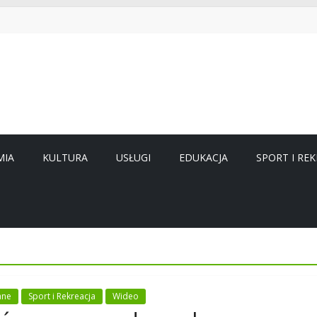
MIA
KULTURA
USŁUGI
EDUKACJA
SPORT I REK
ane
Sport i Rekreacja
Wideo