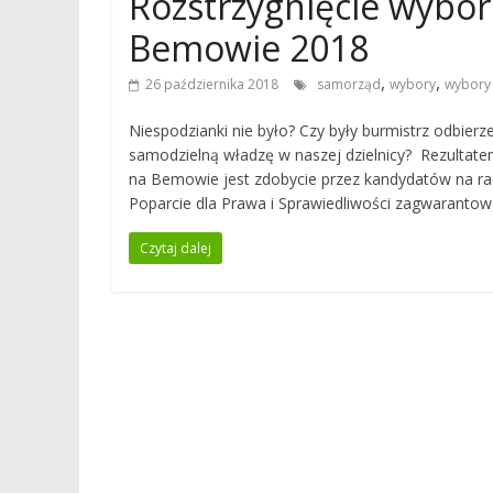
Rozstrzygnięcie wyb
Bemowie 2018
,
,
26 października 2018
samorząd
wybory
wybory
Niespodzianki nie było? Czy były burmistrz odbi
samodzielną władzę w naszej dzielnicy? Rezultat
na Bemowie jest zdobycie przez kandydatów na ra
Poparcie dla Prawa i Sprawiedliwości zagwarantow
Czytaj dalej