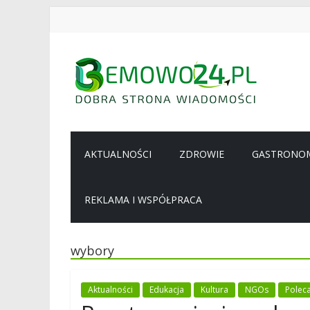
Przejdź
do
treści
BEMOWO24
Wiadomości
z
AKTUALNOŚCI
ZDROWIE
GASTRONO
Bemowa
REKLAMA I WSPÓŁPRACA
wybory
Aktualności
Edukacja
Kultura
NGOs
Polec