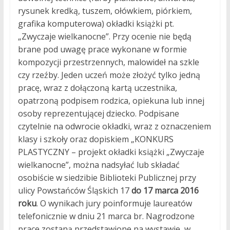
rysunek kredką, tuszem, ołówkiem, piórkiem,
grafika komputerowa) okładki książki pt.
„Zwyczaje wielkanocne”. Przy ocenie nie będą
brane pod uwagę prace wykonane w formie
kompozycji przestrzennych, malowideł na szkle
czy rzeźby. Jeden uczeń może złożyć tylko jedną
pracę, wraz z dołączoną kartą uczestnika,
opatrzoną podpisem rodzica, opiekuna lub innej
osoby reprezentującej dziecko. Podpisane
czytelnie na odwrocie okładki, wraz z oznaczeniem
klasy i szkoły oraz dopiskiem „KONKURS
PLASTYCZNY – projekt okładki książki „Zwyczaje
wielkanocne”, można nadsyłać lub składać
osobiście w siedzibie Biblioteki Publicznej przy
ulicy Powstańców Śląskich 17
do 17 marca 2016
roku
. O wynikach jury poinformuje laureatów
telefonicznie w dniu 21 marca br. Nagrodzone
prace zostaną przedstawione na wystawie, w