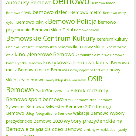
bemowo
autobusy Bemowo
Bemowo basen
bemowo dzieci
Bemowo metro
Bemowo COVID
Bemowo ostry
Bemowo Policja
Bemowo piknik
bemowo
dyżur
przychodnie
Bemowo sklep Tefal
Bemowo szkoły
Bemowskie Centrum Kultury
centrum kultury
ikea nowy sklep
Choinka
Fotograf Bemowo
ikea bemowo
ikea w forcie
kino plenerowe Bemowo
wola
komunikacja miejska Bemowo
koszykówka bemowo
Kultura Bemowo
kosmetyczka Bemowo
mecz Bemowo
metro Bemowo
nowy
nowy najemca fort wola
OSIR
sklep ikea bemowo
nowy sklep ikea warszawa
Bemowo
Piknik rodzinny
Park Górczewska
Bemowo
sport bemowo
strajk Bemowo
sushi Bemowo
Sylwester Bemowo
Sylwester Bemowo 2016
treningi
Bemowo
wakacje Bemowo
wybory
Usługi fotograficzne Bemowo
wybory prezydenckie na
prezydenckie Bemowo 2020
Bemowie
zajęcia dla dzieci Bemowo
zmiany w rozkladach jazdy