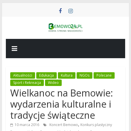
Przejdź
do
treści
BEMOWO24
Wiadomości
z
Bemowa
Aktualności
Edukacja
Kultura
NGOs
Polecane
Sport i Rekreacja
Wideo
Wielkanoc na Bemowie:
wydarzenia kulturalne i
tradycje świąteczne
,
10 marca 2016
Koncert Bemowo
Konkurs plastyczny