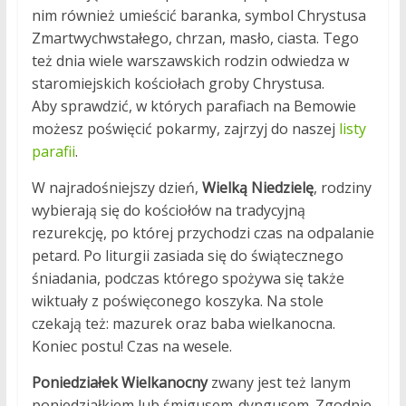
nim również umieścić baranka, symbol Chrystusa
Zmartwychwstałego, chrzan, masło, ciasta. Tego
też dnia wiele warszawskich rodzin odwiedza w
staromiejskich kościołach groby Chrystusa.
Aby sprawdzić, w których parafiach na Bemowie
możesz poświęcić pokarmy, zajrzyj do naszej
listy
parafii
.
W najradośniejszy dzień,
Wielką Niedzielę
, rodziny
wybierają się do kościołów na tradycyjną
rezurekcję, po której przychodzi czas na odpalanie
petard. Po liturgii zasiada się do świątecznego
śniadania, podczas którego spożywa się także
wiktuały z poświęconego koszyka. Na stole
czekają też: mazurek oraz baba wielkanocna.
Koniec postu! Czas na wesele.
Poniedziałek Wielkanocny
zwany jest też lanym
poniedziałkiem lub śmigusem-dyngusem. Zgodnie