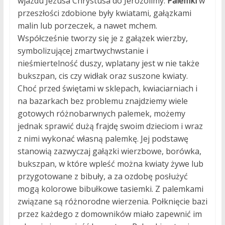
wjazdu Jezusa Chrystusa do Jerozolimy.
Palemki
w
przeszłości zdobione były kwiatami, gałązkami
malin lub porzeczek, a nawet mchem.
Współcześnie tworzy się je z gałązek wierzby,
symbolizującej zmartwychwstanie i
nieśmiertelność duszy, wplatany jest w nie także
bukszpan, cis czy widłak oraz suszone kwiaty.
Choć przed świętami w sklepach, kwiaciarniach i
na bazarkach bez problemu znajdziemy wiele
gotowych różnobarwnych palemek, możemy
jednak sprawić dużą frajdę swoim dzieciom i wraz
z nimi wykonać własną palemkę. Jej podstawę
stanowią zazwyczaj gałązki wierzbowe, borówka,
bukszpan, w które wpleść można kwiaty żywe lub
przygotowane z bibuły, a za ozdobę posłużyć
mogą kolorowe bibułkowe tasiemki. Z palemkami
związane są różnorodne wierzenia. Połknięcie bazi
przez każdego z domowników miało zapewnić im