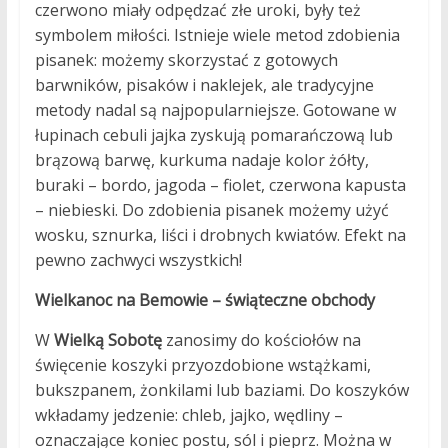
czerwono miały odpędzać złe uroki, były też
symbolem miłości. Istnieje wiele metod zdobienia
pisanek: możemy skorzystać z gotowych
barwników, pisaków i naklejek, ale tradycyjne
metody nadal są najpopularniejsze. Gotowane w
łupinach cebuli jajka zyskują pomarańczową lub
brązową barwę, kurkuma nadaje kolor żółty,
buraki – bordo, jagoda – fiolet, czerwona kapusta
– niebieski. Do zdobienia pisanek możemy użyć
wosku, sznurka, liści i drobnych kwiatów. Efekt na
pewno zachwyci wszystkich!
Wielkanoc na Bemowie – świąteczne obchody
W
Wielką Sobotę
zanosimy do kościołów na
święcenie koszyki przyozdobione wstążkami,
bukszpanem, żonkilami lub baziami. Do koszyków
wkładamy jedzenie: chleb, jajko, wędliny –
oznaczające koniec postu, sól i pieprz. Można w