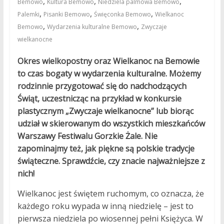
,
,
,
Bemowo
Kultura Bemowo
Niedziela palmowa Bemowo
,
,
,
Palemki
Pisanki Bemowo
Święconka Bemowo
Wielkanoc
,
,
Bemowo
Wydarzenia kulturalne Bemowo
Zwyczaje
wielkanocne
Okres wielkopostny oraz Wielkanoc na Bemowie
to czas bogaty w wydarzenia kulturalne. Możemy
rodzinnie przygotować się do nadchodzących
Świąt, uczestnicząc na przykład w konkursie
plastycznym „Zwyczaje wielkanocne” lub biorąc
udział w skierowanym do wszystkich mieszkańców
Warszawy Festiwalu Gorzkie Żale. Nie
zapominajmy też, jak piękne są polskie tradycje
świąteczne. Sprawdźcie, czy znacie najważniejsze z
nich!
Wielkanoc jest świętem ruchomym, co oznacza, że
każdego roku wypada w inną niedzielę – jest to
pierwsza niedziela po wiosennej pełni Księżyca. W