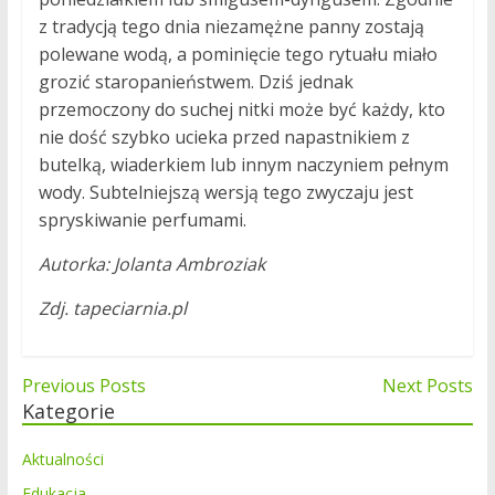
z tradycją tego dnia niezamężne panny zostają
polewane wodą, a pominięcie tego rytuału miało
grozić staropanieństwem. Dziś jednak
przemoczony do suchej nitki może być każdy, kto
nie dość szybko ucieka przed napastnikiem z
butelką, wiaderkiem lub innym naczyniem pełnym
wody. Subtelniejszą wersją tego zwyczaju jest
spryskiwanie perfumami.
Autorka: Jolanta Ambroziak
Zdj. tapeciarnia.pl
Nawigacja
Previous Posts
Next Posts
Kategorie
wpisu
Aktualności
Edukacja