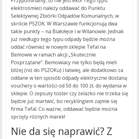
Przypominamy, to nie jest eko! Tego typu
elektrośmieci należy oddawać do Punktu
Selektywnej Zbiórki Odpadów Komunalnych, w
skrócie PSZOK. W Warszawie funkcjonują dwa
takie punkty – na Białołęce i w Wilanowie. Jednak
już niedługo tego typu odpady będzie można
oddać również w nowym sklepie Tefal na
Bemowie w ramach akcji „Skutecznie
Posprzątane”. Bemowiacy nie tylko będą mieli
bliżej (niż do PSZOKu) i łatwiej, ale dodatkowo za
oddane w ten sposób odpady elektryczne dostaną
vouchery o wartości od 50 do 100 zł, do wydania w
sklepie. O zepsuty toster czy żelazko nie trzeba się
będzie już martwić, bo recyklingiem zajmie się
firma Tefal. Co ważne, oddawać będzie można
sprzęty różnych marek!
Nie da się naprawić? Z