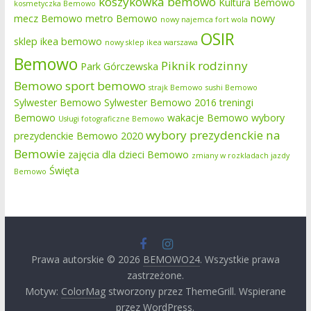
koszykówka bemowo
Kultura Bemowo
kosmetyczka Bemowo
mecz Bemowo
metro Bemowo
nowy
nowy najemca fort wola
OSIR
sklep ikea bemowo
nowy sklep ikea warszawa
Bemowo
Piknik rodzinny
Park Górczewska
Bemowo
sport bemowo
strajk Bemowo
sushi Bemowo
Sylwester Bemowo
Sylwester Bemowo 2016
treningi
Bemowo
wakacje Bemowo
wybory
Usługi fotograficzne Bemowo
wybory prezydenckie na
prezydenckie Bemowo 2020
Bemowie
zajęcia dla dzieci Bemowo
zmiany w rozkladach jazdy
Święta
Bemowo
Prawa autorskie © 2026
BEMOWO24
. Wszystkie prawa
zastrzeżone.
Motyw:
ColorMag
stworzony przez ThemeGrill. Wspierane
przez
WordPress
.