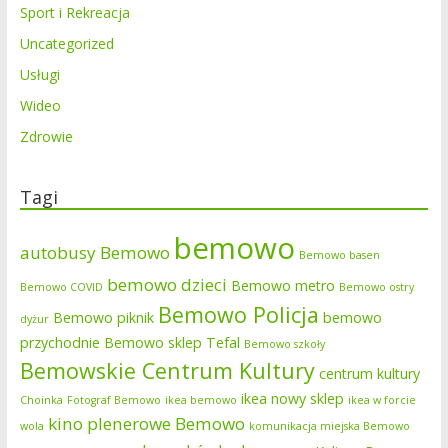
Sport i Rekreacja
Uncategorized
Usługi
Wideo
Zdrowie
Tagi
bemowo
autobusy Bemowo
Bemowo basen
bemowo dzieci
Bemowo metro
Bemowo COVID
Bemowo ostry
Bemowo Policja
Bemowo piknik
bemowo
dyżur
przychodnie
Bemowo sklep Tefal
Bemowo szkoły
Bemowskie Centrum Kultury
centrum kultury
ikea nowy sklep
Choinka
Fotograf Bemowo
ikea bemowo
ikea w forcie
kino plenerowe Bemowo
wola
komunikacja miejska Bemowo