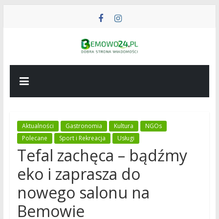
Przejdź
do
treści
BEMOWO24
Wiadomości
z
Bemowa
Aktualności
Gastronomia
Kultura
NGOs
Polecane
Sport i Rekreacja
Usługi
Tefal zachęca – bądźmy
eko i zaprasza do
nowego salonu na
Bemowie