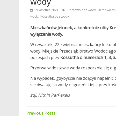
wody
,
19 kwietnia 2021
Bemowo bez wody
Bemowo stu
,
wody
Kossutha bez wody
Mieszkańców Jelonek, a konkretnie ulicy Ko
wyłączenie wody.
W czwartek, 22 kwietnia, mieszkańcy kilku 
wody. Miejskie Przedsiębiorstwo Wodociągów
posesjach przy
Kossutha o numerach 1, 3, 3A,
Przerwa w dostawie wody rozpocznie się o go
Na wypadek, gdybyście nie zdążyli napełnić 
się dwa ujęcia wody oligoceńskiej – przy koś
zdj. Nithin Pa/Pexels
Nawigacja
Previous Posts