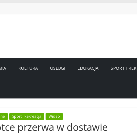
MIA
KULTURA
USŁUGI
EDUKACJA
SPORT I REK
ane
Sport i Rekreacja
Wideo
ce przerwa w dostawie