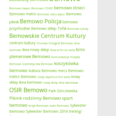
bemowo dzieci
Bemowo basen
Bemowo COVID
Bemowo metro
Bemowo
Bemowo ostry dyżur
Bemowo Policja
piknik
bemowo
przychodnie
Bemowo sklep Tefal
Bemowo szkoły
Bemowskie Centrum Kultury
centrum kultury
Choinka
Fotograf Bemowo
ikea
kino
ikea nowy sklep
bemowo
ikea w forcie wola
plenerowe Bemowo
komunikacja miejska
koszykówka
Bemowo
kosmetyczka Bemowo
bemowo
Kultura Bemowo
mecz Bemowo
metro Bemowo
nowy
nowy najemca fort wola
sklep ikea bemowo
nowy sklep ikea warszawa
OSIR Bemowo
Park Górczewska
Piknik rodzinny Bemowo
sport
bemowo
Sylwester
strajk Bemowo
sushi Bemowo
Bemowo
Sylwester Bemowo 2016
treningi