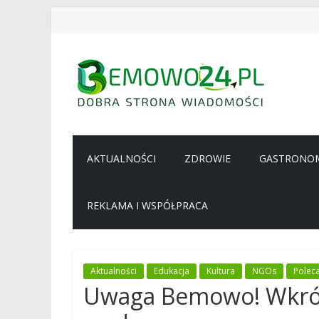
Przejdź
do
treści
BEMOWO24
Wiadomości
z
AKTUALNOŚCI
ZDROWIE
GASTRONO
Bemowa
REKLAMA I WSPÓŁPRACA
Aktualności
Edukacja
Kultura
NGOs
Polec
Uwaga Bemowo! Wkrót