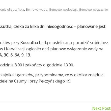
,
,
,
dnia oligoceńska
Bemowo woda
Bemowo wodociągi
Bemowo wyłączenie
ssutha, czeka za kilka dni niedogodność – planowane jest
bloków przy
Kossutha
będą musieli rano poradzić sobie bez
 i Kanalizacji ogłosiło dziś planowe wyłączenie wody na
 3C, 6, 6A, 9, 13
.
dzinie 8.00 i zakończy o godzinie 13.00.
czajnika i garnków, przypominamy, że w okolicy znajdują
ciele na Czumy i przy Pełczyńskiego 19.
Next Post