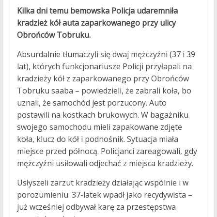
Kilka dni temu bemowska Policja udaremniła
kradzież kół auta zaparkowanego przy ulicy
Obrońców Tobruku.
Absurdalnie tłumaczyli się dwaj mężczyźni (37 i 39
lat), których funkcjonariusze Policji przyłapali na
kradzieży kół z zaparkowanego przy Obrońców
Tobruku saaba – powiedzieli, że zabrali koła, bo
uznali, że samochód jest porzucony. Auto
postawili na kostkach brukowych. W bagażniku
swojego samochodu mieli zapakowane zdjęte
koła, klucz do kół i podnośnik. Sytuacja miała
miejsce przed północą. Policjanci zareagowali, gdy
mężczyźni usiłowali odjechać z miejsca kradzieży.
Usłyszeli zarzut kradzieży działając wspólnie i w
porozumieniu. 37-latek wpadł jako recydywista –
już wcześniej odbywał karę za przestępstwa