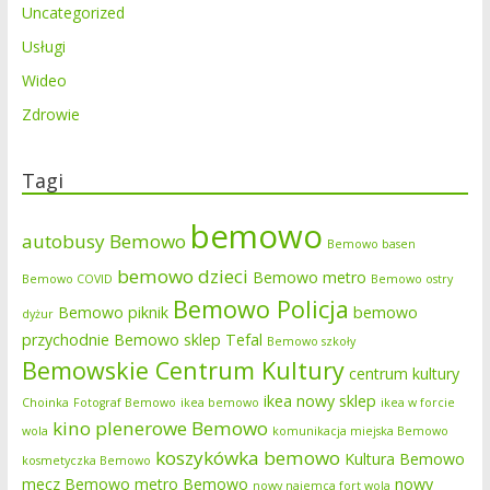
Uncategorized
Usługi
Wideo
Zdrowie
Tagi
bemowo
autobusy Bemowo
Bemowo basen
bemowo dzieci
Bemowo metro
Bemowo COVID
Bemowo ostry
Bemowo Policja
Bemowo piknik
bemowo
dyżur
przychodnie
Bemowo sklep Tefal
Bemowo szkoły
Bemowskie Centrum Kultury
centrum kultury
ikea nowy sklep
Choinka
Fotograf Bemowo
ikea bemowo
ikea w forcie
kino plenerowe Bemowo
wola
komunikacja miejska Bemowo
koszykówka bemowo
Kultura Bemowo
kosmetyczka Bemowo
mecz Bemowo
metro Bemowo
nowy
nowy najemca fort wola