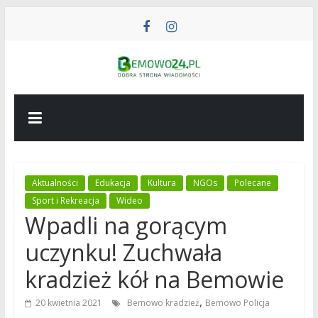
Przejdź
do
treści
BEMOWO24
Wiadomości
z
Bemowa
Aktualności
Edukacja
Kultura
NGOs
Polecane
Sport i Rekreacja
Wideo
Wpadli na gorącym
uczynku! Zuchwała
kradzież kół na Bemowie
,
20 kwietnia 2021
Bemowo kradzież
Bemowo Policja