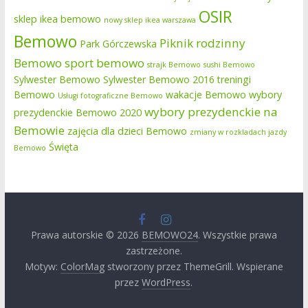
OSIR
sklep ikea bemowo
nowy sklep ikea warszawa
Bemowo
Piknik rodzinny
Park Górczewska
Bemowo
sport bemowo
strajk Bemowo
sushi Bemowo
Sylwester Bemowo
Sylwester Bemowo 2016
treningi
Bemowo
wakacje Bemowo
wybory
Usługi fotograficzne Bemowo
wybory prezydenckie na
prezydenckie Bemowo 2020
Bemowie
zajęcia dla dzieci Bemowo
zmiany w rozkladach jazdy
Święta
Bemowo
Prawa autorskie © 2026
BEMOWO24
. Wszystkie prawa
zastrzeżone.
Motyw:
ColorMag
stworzony przez ThemeGrill. Wspierane
przez
WordPress
.