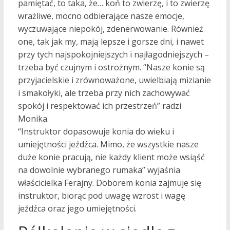
pamiętać, to taka, że… koń to zwierzę, i to zwierzę
wrażliwe, mocno odbierające nasze emocje,
wyczuwające niepokój, zdenerwowanie. Również
one, tak jak my, mają lepsze i gorsze dni, i nawet
przy tych najspokojniejszych i najłagodniejszych –
trzeba być czujnym i ostrożnym. “Nasze konie są
przyjacielskie i zrównoważone, uwielbiają mizianie
i smakołyki, ale trzeba przy nich zachowywać
spokój i respektować ich przestrzeń” radzi
Monika.
“Instruktor dopasowuje konia do wieku i
umiejętności jeźdźca. Mimo, że wszystkie nasze
duże konie pracują, nie każdy klient może wsiąść
na dowolnie wybranego rumaka” wyjaśnia
właścicielka Ferajny. Doborem konia zajmuje się
instruktor, biorąc pod uwagę wzrost i wagę
jeźdźca oraz jego umiejętności.