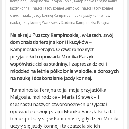
,
,
Kampinos
Kampinoska Ferajna konie
Kampinoska Ferajna nauka
,
,
jazdy konnej
nauka jazdy konnej Bemowo
nauka jazdy konnej
,
,
,
dzieci
nauka jazdy konnej Kampinos
nauka jazdy konnej las
,
nauka jazdy konnej Warszawa
Stadnina Kampinoska Ferajna
Na skraju Puszczy Kampinoskiej, w Łazach, swój
dom znalazła ferajna koni i kucyków –
Kampinoska Ferajna. O czworonożnych
przyjaciołach opowiada Monika Raczyk,
współwłaścicielka stadniny. I zaprasza dzieci i
młodzież na letnie półkolonie w siodle, a dorosłych
na naukę i doskonalenie jazdy konnej.
“Kampinoska Ferajna to ja, moja przyjaciółka
Małgosia, moi rodzice – Maria i Sławek – i
szesnastu naszych czworonożnych przyjaciół”
opowiada o swojej stajni Monika Raczyk. Kilka lat
temu spotkały się w Kampinosie, gdy dzieci Moniki
uczyły się jazdy konnej i tak zaczęła się ich