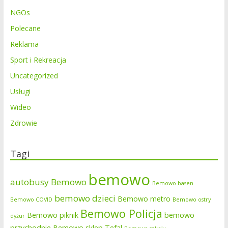
NGOs
Polecane
Reklama
Sport i Rekreacja
Uncategorized
Usługi
Wideo
Zdrowie
Tagi
bemowo
autobusy Bemowo
Bemowo basen
bemowo dzieci
Bemowo metro
Bemowo COVID
Bemowo ostry
Bemowo Policja
Bemowo piknik
bemowo
dyżur
przychodnie
Bemowo sklep Tefal