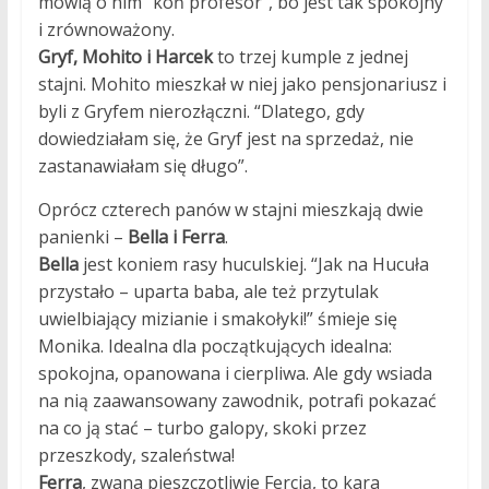
mówią o nim “koń profesor”, bo jest tak spokojny
i zrównoważony.
Gryf, Mohito i Harcek
to trzej kumple z jednej
stajni. Mohito mieszkał w niej jako pensjonariusz i
byli z Gryfem nierozłączni. “Dlatego, gdy
dowiedziałam się, że Gryf jest na sprzedaż, nie
zastanawiałam się długo”.
Oprócz czterech panów w stajni mieszkają dwie
panienki –
Bella i Ferra
.
Bella
jest koniem rasy huculskiej. “Jak na Hucuła
przystało – uparta baba, ale też przytulak
uwielbiający mizianie i smakołyki!” śmieje się
Monika. Idealna dla początkujących idealna:
spokojna, opanowana i cierpliwa. Ale gdy wsiada
na nią zaawansowany zawodnik, potrafi pokazać
na co ją stać – turbo galopy, skoki przez
przeszkody, szaleństwa!
Ferra
, zwana pieszczotliwie Fercią, to kara