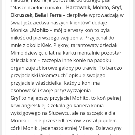
nieduże, można je porównać do dużego psa.
“Nasze dzielne rumaki –
Harcownik, Mohito, Gryf,
Okruszek, Bella i Ferra
– cierpliwie wprowadzają w
świat jeździectwa naszych klientów” dodaje
Monika. „
Mohito
– mój pierwszy koń to była
miłość od pierwszego wejrzenia. Przyjechał do
mnie z okolic Kielc. Piękny, tarantowaty dzieciak.
Mimo dziewięciu lat na karku mentalnie pozostał
dzieciakiem – zaczepia inne konie na padoku i
organizuje zbiorowe galopy po trawie. To bardzo
przyjacielski łakomczuch” opisuje swojego
przyjaciela właścicielka. Każdy z koni ma
osobowość i swoje przyzwyczajenia.
Gryf
to najlepszy przyjaciel Mohito, to koń pełnej
krwi angielskiej. Czekała go kariera konia
wyścigowego na Służewcu, ale na szczęście dla
Moniki i … nie przeszedł testów. Został pupilem
córki Moniki, jedenastoletniej Mileny. Dziewczyny