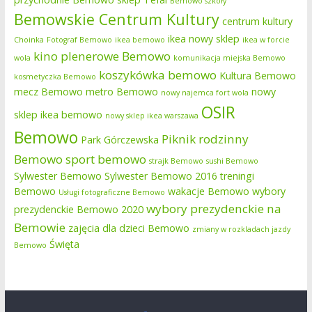
Bemowo szkoły
Bemowskie Centrum Kultury
centrum kultury
ikea nowy sklep
Choinka
Fotograf Bemowo
ikea bemowo
ikea w forcie
kino plenerowe Bemowo
wola
komunikacja miejska Bemowo
koszykówka bemowo
Kultura Bemowo
kosmetyczka Bemowo
mecz Bemowo
metro Bemowo
nowy
nowy najemca fort wola
OSIR
sklep ikea bemowo
nowy sklep ikea warszawa
Bemowo
Piknik rodzinny
Park Górczewska
Bemowo
sport bemowo
strajk Bemowo
sushi Bemowo
Sylwester Bemowo
Sylwester Bemowo 2016
treningi
Bemowo
wakacje Bemowo
wybory
Usługi fotograficzne Bemowo
wybory prezydenckie na
prezydenckie Bemowo 2020
Bemowie
zajęcia dla dzieci Bemowo
zmiany w rozkladach jazdy
Święta
Bemowo