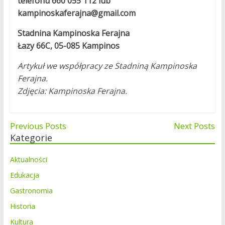
telefonu 660 055 112 lub
kampinoskaferajna@gmail.com
Stadnina Kampinoska Ferajna
Łazy 66C, 05-085 Kampinos
Artykuł we współpracy ze Stadniną Kampinoska
Ferajna.
Zdjęcia: Kampinoska Ferajna.
Nawigacja
Previous Posts
Next Posts
Kategorie
wpisu
Aktualności
Edukacja
Gastronomia
Historia
Kultura