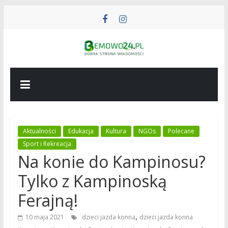
Przejdź
do
treści
BEMOWO24
Wiadomości
z
Bemowa
Aktualności
Edukacja
Kultura
NGOs
Polecane
Sport i Rekreacja
Na konie do Kampinosu?
Tylko z Kampinoską
Ferajną!
,
10 maja 2021
dzieci jazda konna
dzieci jazda konna